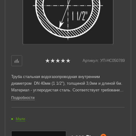
Артикул:
УП-НС050789
Труба стальная водогазопроводная внутренним
диаметром DN 40мм (1 1/2"), толщиной 3,0мм и длиной 6м.
Материал - углеродистая сталь. Соответствует требованиям
ГОСТ 3262-75. Стандартный пакет: вес - 1,998тн.,
Подробности
количество - 100шт.
Мало