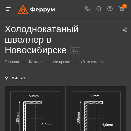
0
Холоднокатаный
швеллер в
Новосибирске
136
—
—
—
Главная
Каталог
х/к прокат
х/к швеллер
ФИЛЬТР