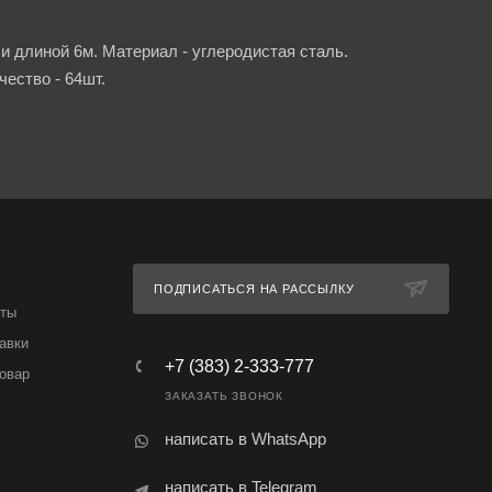
и длиной 6м. Материал - углеродистая сталь.
чество - 64шт.
ПОДПИСАТЬСЯ НА РАССЫЛКУ
аты
авки
+7 (383) 2-333-777
товар
ЗАКАЗАТЬ ЗВОНОК
написать в WhatsApp
написать в Telegram