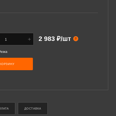
чество - 64шт.
2 983 ₽/шт
?
Резка
 КОРЗИНУ
ПЛАТА
ДОСТАВКА