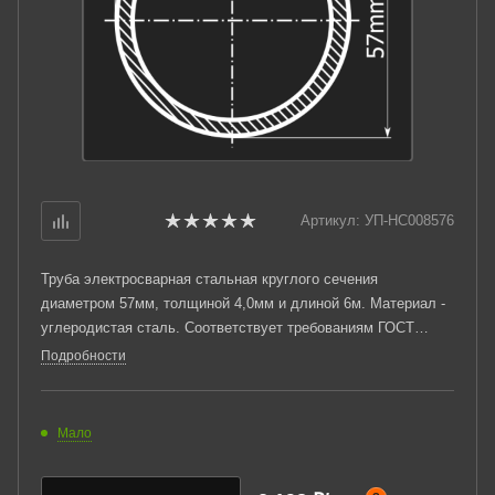
Артикул:
УП-НС008576
Труба электросварная стальная круглого сечения
диаметром 57мм, толщиной 4,0мм и длиной 6м. Материал -
углеродистая сталь. Соответствует требованиям ГОСТ
10705-80. Стандартный пакет: вес - 2,825тн., количество -
Подробности
90шт.
Мало