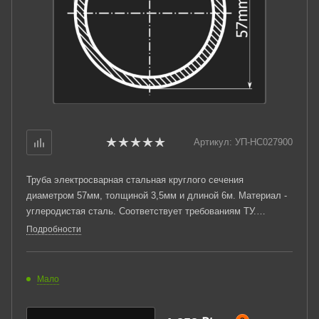
Артикул:
УП-НС027900
Труба электросварная стальная круглого сечения
диаметром 57мм, толщиной 3,5мм и длиной 6м. Материал -
углеродистая сталь. Соответствует требованиям ТУ.
Стандартный пакет: вес - 2,495тн., количество - 90шт.
Подробности
Мало