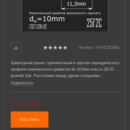
Артикул:
УП-НС021855
Арматурный прокат горячекатаный в прутках периодического
профиля номинального диаметра dн 10,0мм класса 25Г2С
длиной 12м. Расстояние между двумя соседними
поперечными ребрами измеренное вдоль оси проката t =
Подробности
7мм. Соответствует требованиям ГОСТ 5781-82.
Нет в наличии
ПОД ЗАКАЗ