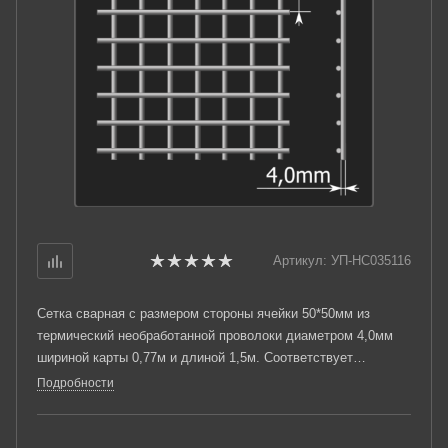
Артикул:
УП-НС035116
Сетка сварная с размером стороны ячейки 50*50мм из
термический необработанной проволоки диаметром 4,0мм
шириной карты 0,77м и длиной 1,5м. Соответствует
требованиям ТУ 25.93.13-001-03876796-2019.
Подробности