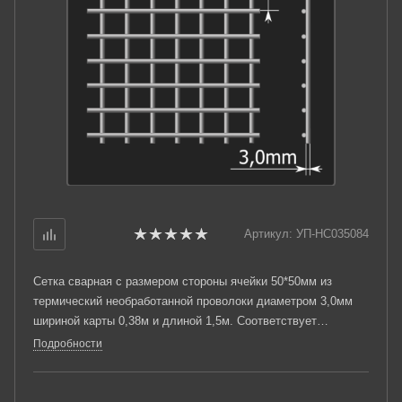
Артикул:
УП-НС035084
Сетка сварная с размером стороны ячейки 50*50мм из
термический необработанной проволоки диаметром 3,0мм
шириной карты 0,38м и длиной 1,5м. Соответствует
требованиям ТУ 25.93.13-001-03876796-2019.
Подробности