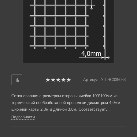
Артикул:
УП-НС035068
Сетка сварная с размером стороны ячейки 100*100мм из
термический необработанной проволоки диаметром 4,0мм
шириной карты 2,0м и длиной 3,0м. Соответствует
требованиям ТУ 25.93.13-001-03876796-2019.
Подробности