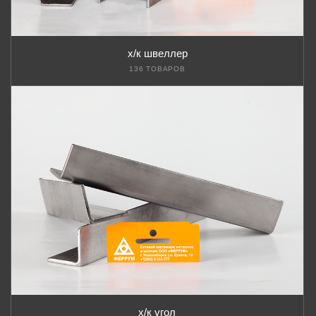
х/к швеллер
136 ТОВАРОВ
х/к угол